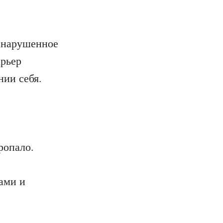
, нарушенное
арьер
нии себя.
ропало.
ами и