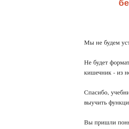
бе
Мы не будем ус
Не будет формата
кишечник - из н
Спасибо, учебни
выучить функци
Вы пришли поня