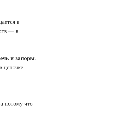
.
щается в
ств — в
речь и запоры
.
 в цепочке —
 а потому что