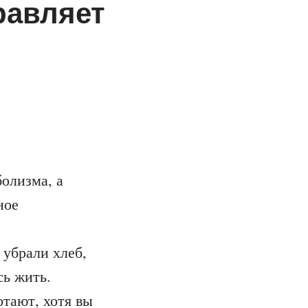
равляет
болизма, а
ное
 убрали хлеб,
сь жить.
отают, хотя вы