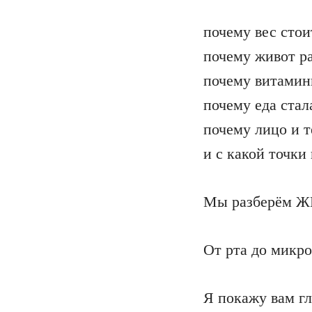
почему вес стои
почему живот ра
почему витамины
почему еда стал
почему лицо и т
и с какой точки 
Мы разберём ЖК
От рта до микр
Я покажу вам г