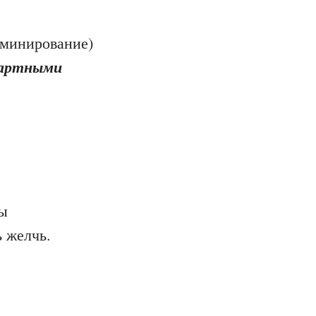
оминирование)
дартными
цы
ь желчь.