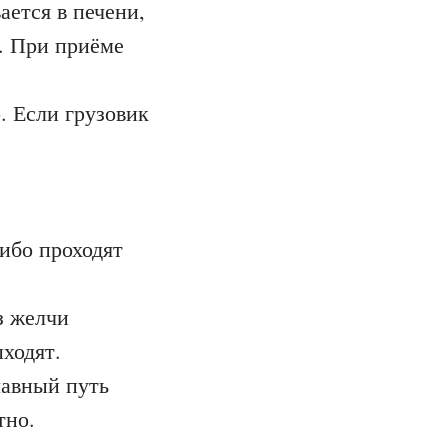
ется в печени,
. При приёме
. Если грузовик
ибо проходят
з желчи
ходят.
авный путь
тно.