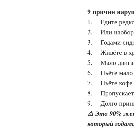
9 причин нару
1. Едите редк
2. Или наоборо
3. Годами сиде
4. Живёте в хр
5. Мало двигае
6. Пьёте мало 
7. Пьёте кофе 
8. Пропускаете
9. Долго прини
⚠ Это 90% женщ
который годам