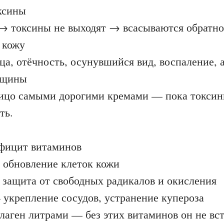
ксины
 → токсины не выходят → всасываются обратн
 кожу
ца, отёчность, осунувшийся вид, воспаление, а
рщины
ицо самыми дорогими кремами — пока токсины
ть.
фицит витаминов
обновление клеток кожи
защита от свободных радикалов и окисления
укрепление сосудов, устранение купероза
аген литрами — без этих витаминов он не вст