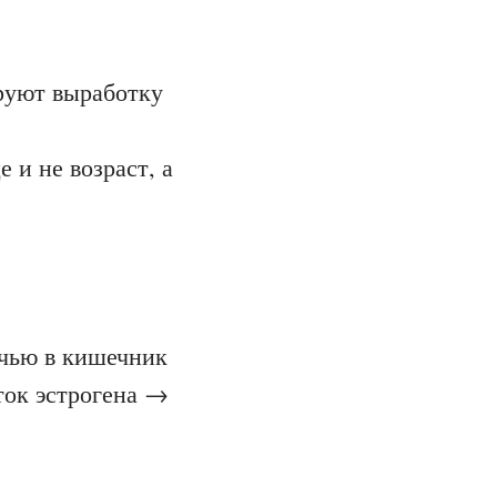
руют выработку
 и не возраст, а
лчью в кишечник
ток эстрогена →