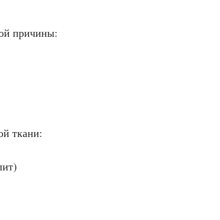
ной причины:
й ткани:
пит)