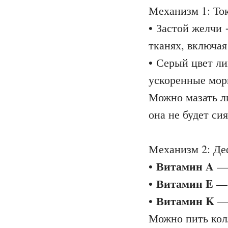
Механизм 1: То
• Застой желчи
тканях, включая
• Серый цвет ли
ускоренные мо
Можно мазать л
она не будет сия
Механизм 2: Де
Витамин A
•
— 
Витамин E
•
— 
Витамин K
•
— 
Можно пить колл