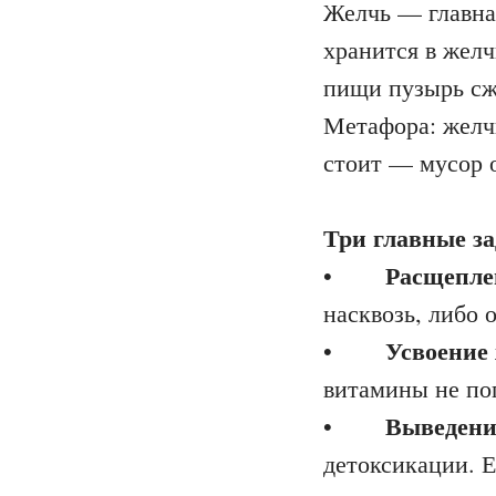
Желчь — главна
хранится в жел
пищи пузырь сж
Метафора: желч
стоит — мусор о
Три главные з
Расщепле
•
насквозь, либо 
Усвоение
•
витамины не поп
Выведени
•
детоксикации. 