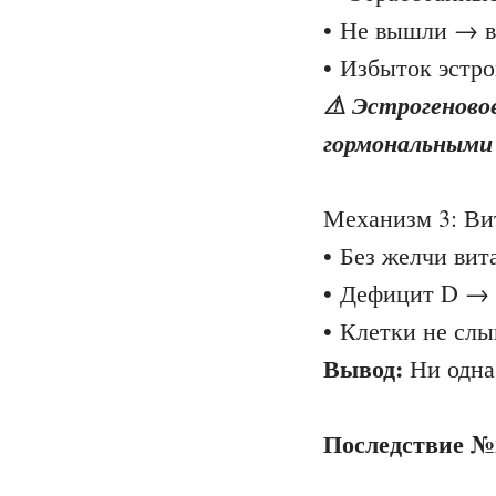
• Не вышли → в
• Избыток эстро
⚠ Эстрогеново
гормональными
Механизм 3: Ви
• Без желчи вит
• Дефицит D → 
• Клетки не сл
Вывод:
Ни одна
Последствие №