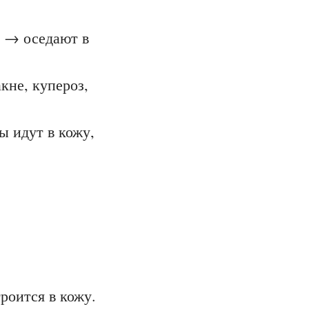
о → оседают в
кне, купероз,
 идут в кожу,
роится в кожу.