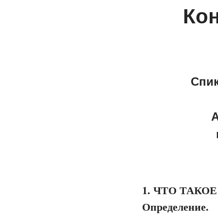
Кон
Спик
А
1. ЧТО ТАКО
Определение.