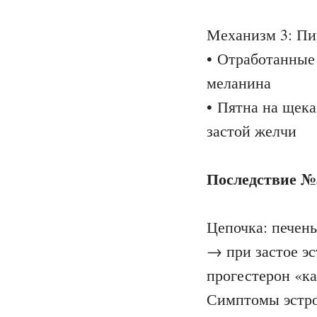
Механизм 3: Пи
• Отработанные
меланина
• Пятна на щека
застой желчи
Последствие №
Цепочка: печен
→ при застое э
прогестерон «ка
Симптомы эстро