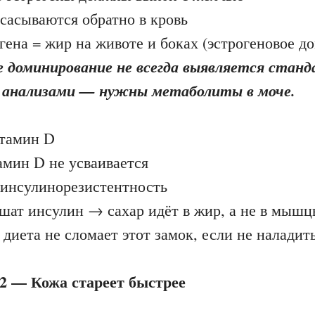
сасываются обратно в кровь
гена = жир на животе и боках (эстрогеновое д
е доминирование не всегда выявляется стан
 анализами — нужны метаболиты в моче.
тамин D
амин D не усваивается
инсулинорезистентность
ышат инсулин → сахар идёт в жир, а не в мыш
 диета не сломает этот замок, если не наладит
2 — Кожа стареет быстрее