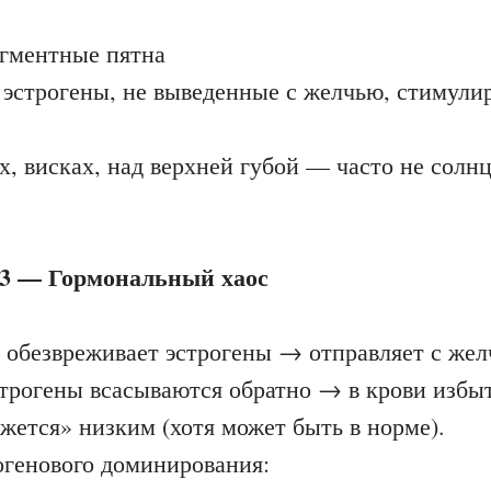
гментные пятна
 эстрогены, не выведенные с желчью, стимули
х, висках, над верхней губой — часто не солнце
3 — Гормональный хаос
ь обезвреживает эстрогены → отправляет с же
строгены всасываются обратно → в крови избы
жется» низким (хотя может быть в норме).
генового доминирования: