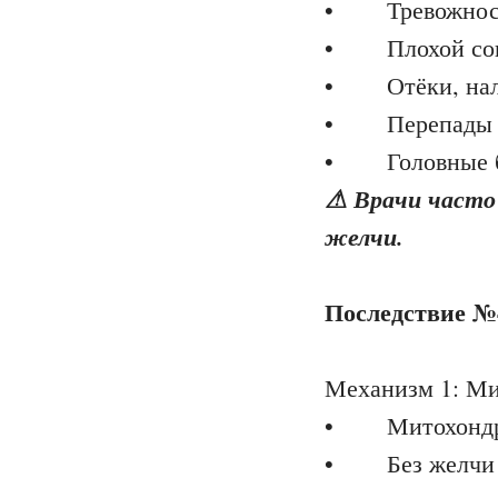
• Тревожность
• Плохой сон, 
• Отёки, нали
• Перепады н
• Головные 
⚠ Врачи часто 
желчи.
Последствие №
Механизм 1: М
• Митохондрии
• Без желчи ж