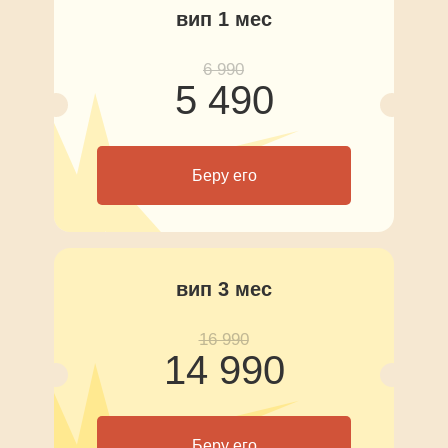
вип 1 мес
6 990
5 490
Беру его
ИП Попов Олег Владимирович
ОГРНИП 310667017900062
вип 3 мес
ИНН 667004518721
Оферта
16 990
14 990
Политика конфиденциальности
Беру его