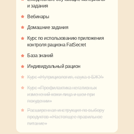
и задания
Вебинары
Домашние задания
Курс по использованию приложения
контроля рациона FatSecret
База знаний
Индивидуальный рацион
Курс «Нутрициология, наука о БЖУ»
Курс «Профилактика негативных
изменений кожи лица и шеи при
похудении»
Расширенная инструкция по выбору
продуктов «Настоящее правильное
питание»