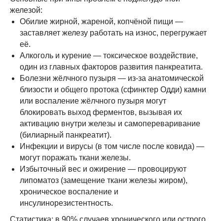
железой:
Обилие жирной, жареной, копчёной пищи —
заставляет железу работать на износ, перегружает
её.
Алкоголь и курение — токсическое воздействие,
один из главных факторов развития панкреатита.
Болезни жёлчного пузыря — из-за анатомической
близости и общего протока (сфинктер Одди) камни
или воспаление жёлчного пузыря могут
блокировать выход ферментов, вызывая их
активацию внутри железы и самопереваривание
(билиарный панкреатит).
Инфекции и вирусы (в том числе после ковида) —
могут поражать ткани железы.
Избыточный вес и ожирение — провоцируют
липоматоз (замещение ткани железы жиром),
хроническое воспаление и
инсулинорезистентность.
Статистика: в 90% случаев хронического или острого