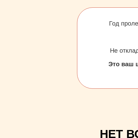
Год проле
пр
Не откла
Это ваш 
НЕТ В