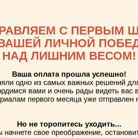
НОЕ ПРЕДЛОЖЕНИЕ
РАВЛЯЕМ С ПЕРВЫМ 
ницу
единственный раз
ЭТО ПРЕДЛОЖЕНИЕ ДЕЙСТВУЕТ ЕЩ
 ВАШЕЙ ЛИЧНОЙ ПОБЕ
НАД ЛИШНИМ ВЕСОМ!
ожности вернуться сюда снова.
Ваша оплата прошла успешно!
дложение только тем, кто уже доказал 
няли одно из самых важных решений для
ем, кто решил идти до конца, к своей
ордимся вами и очень рады видеть вас 
ериалам первого месяца уже отправлен н
х, кто понимает: временные меры дают 
закрепить стройность НАВСЕГДА, нужна 
.
Но не торопитесь уходить...
09:42
 начнете свое преображение, остановит