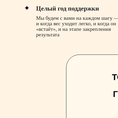
ИМЕННО СЕЙЧАС?
Целый год поддержки
Мы будем с вами на каждом шагу 
25 сентября
доступ
и когда вес уходит легко, и когда он
к распродаже закроетс
«встаёт», и на этапе закрепления
результата
71 место
— последние
кто успеет по спеццене
2 подарка (вебинар +
только для участников
распродажи
Т