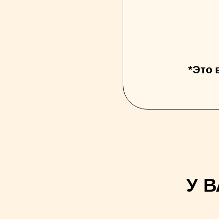
пр
*Это 
У В