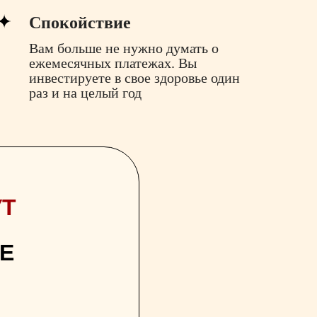
СОВ ВЫ:
Спокойствие
Вам больше не нужно думать о
м питанием так, чтобы
ежемесячных платежах. Вы
 без переедания, стресса
инвестируете в свое здоровье один
раз и на целый год
 пресса, которые создадут
А РЕ
асивую осанку
процессы омоложения,
 свежесть с помощью
етодик
УТ
о, затрачивая на готовку
Е
ли в суставах и спине
пражнений, которые
з оборудования