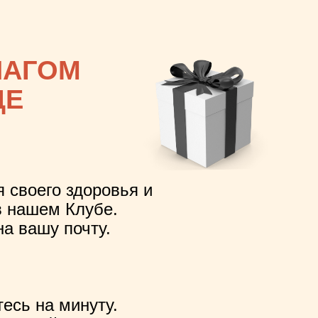
ШАГОМ
Е
ДЕ
серьезность
 своего здоровья и
 ПОБЕДЕ.
в нашем Клубе.
а вашу почту.
временный
система и
есь на минуту.