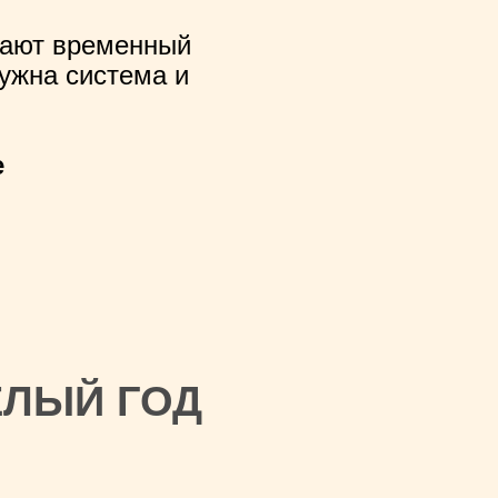
дают временный
ужна система и
ТОБЫ
е
ЕЛЫЙ ГОД
О МЕСЯЦЕВ
СОВ ВЫ: